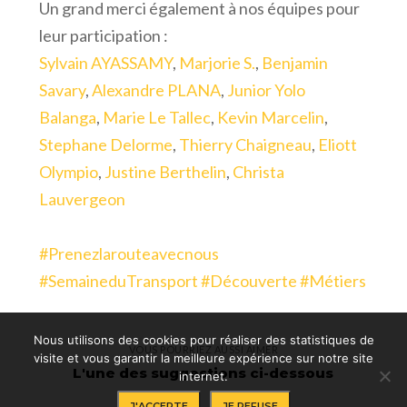
Un grand merci également à nos équipes pour
leur participation :
Sylvain AYASSAMY
,
Marjorie S.
,
Benjamin
Savary
,
Alexandre PLANA
,
Junior Yolo
Balanga
,
Marie Le Tallec
,
Kevin Marcelin
,
Stephane Delorme
,
Thierry Chaigneau
,
Eliott
Olympio
,
Justine Berthelin
,
Christa
Lauvergeon
#
Prenezlarouteavecnous
#
SemaineduTransport
#
Découverte
#
Métiers
Nous utilisons des cookies pour réaliser des statistiques de
VOUS POURRIEZ AUSSI AIMER
visite et vous garantir la meilleure expérience sur notre site
L'une des suggestions ci-dessous
internet.
J'ACCEPTE
JE REFUSE