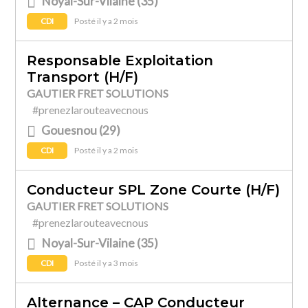
Noyal-Sur-Vilaine (35)
CDI
Posté il y a 2 mois
Responsable Exploitation
Transport (H/F)
GAUTIER FRET SOLUTIONS
#prenezlarouteavecnous
Gouesnou (29)
CDI
Posté il y a 2 mois
Conducteur SPL Zone Courte (H/F)
GAUTIER FRET SOLUTIONS
#prenezlarouteavecnous
Noyal-Sur-Vilaine (35)
CDI
Posté il y a 3 mois
Alternance – CAP Conducteur