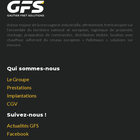
Acteur majeur de la messagerie industrielle, affrètement, fret transport sur
l’ensemble du territoire national et européen, logistique de proximité,
stockage, préparation de commandes, distribution dédiée, location avec
chauffeur, adhérent du réseau européen « Palletways », solutions sur
mesure.
Qui sommes-nous
Le Groupe
Prestations
Implantations
CGV
Suivez-nous !
Actualités GFS
Facebook