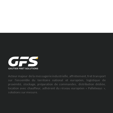
Acteur majeur de la messagerie industrielle, affrètement, fret transport
sur l’ensemble du territoire national et européen, logistique de
proximité, stockage, préparation de commandes, distribution dédiée,
location avec chauffeur, adhérent du réseau européen « Palletways »,
solutions sur mesure.