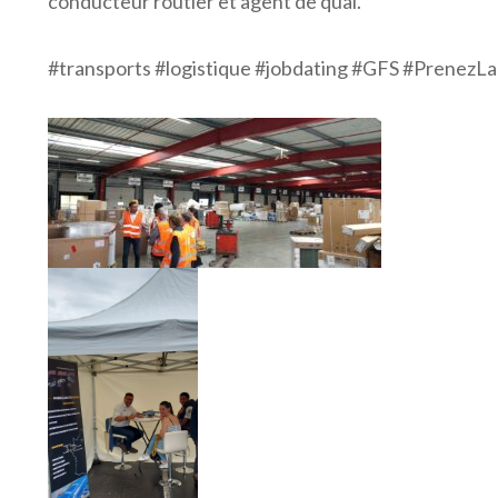
conducteur routier et agent de quai.
#transports #logistique #jobdating #GFS #Prenez