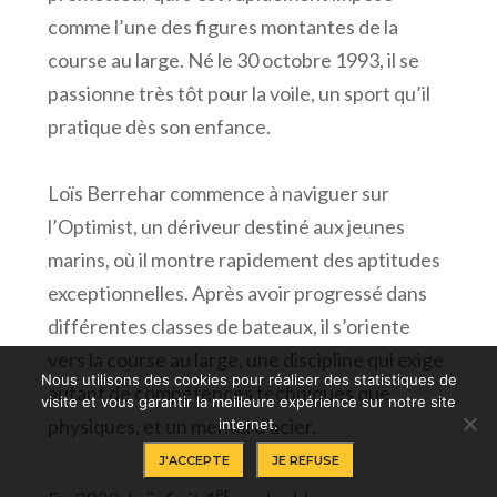
comme l’une des figures montantes de la
course au large. Né le 30 octobre 1993, il se
passionne très tôt pour la voile, un sport qu’il
pratique dès son enfance.
Loïs Berrehar commence à naviguer sur
l’Optimist, un dériveur destiné aux jeunes
marins, où il montre rapidement des aptitudes
exceptionnelles. Après avoir progressé dans
différentes classes de bateaux, il s’oriente
vers la course au large, une discipline qui exige
Nous utilisons des cookies pour réaliser des statistiques de
autant de compétences techniques que
visite et vous garantir la meilleure expérience sur notre site
physiques, et un mental d’acier.
internet.
J'ACCEPTE
JE REFUSE
er