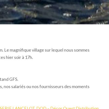
m. Le magnifique village sur lequel nous sommes
es hier soir à 17h.
stand GFS.
nts, nos salariés ou nos fournisseurs des moments
SERIE LANCELOT
,
DOD – Décor Ouest Distribution
,