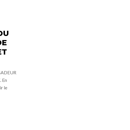
DU
DE
ET
SADEUR
 En
r le