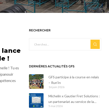
RECHERCHER
 lance
e !
DERNIÈRES ACTUALITÉS GFS
nelle ! Tu es
’épanouir
GFS participe à la course en relais
mpétences
– Run’In
16 juin 2026
Michelin x Gautier Fret Solutions :
un partenariat au service de la
5 mai 2026
durabilité