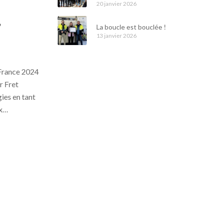
20 janvier 2026
,
La boucle est bouclée !
13 janvier 2026
 France 2024
r Fret
ies en tant
ix…