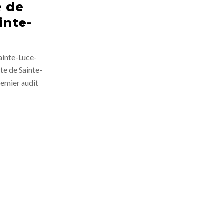
e de
inte-
Sainte-Luce-
te de Sainte-
remier audit