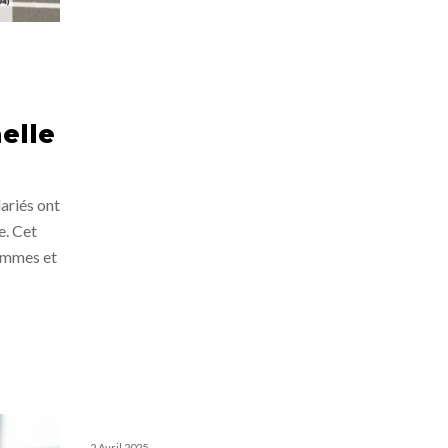
elle
lariés ont
e. Cet
femmes et
2 Avril 2025