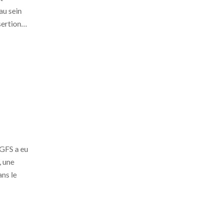
au sein
nsertion…
 GFS a eu
, une
ans le