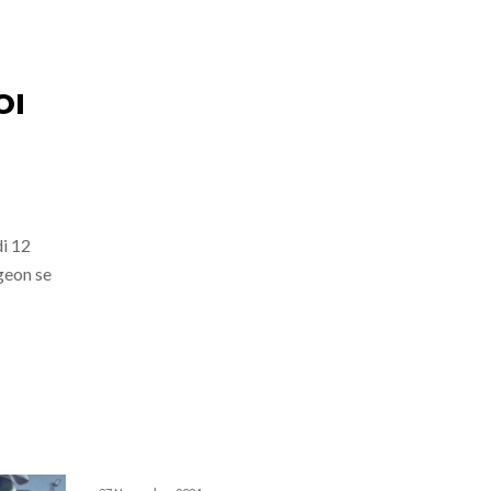
OI
i 12
geon se