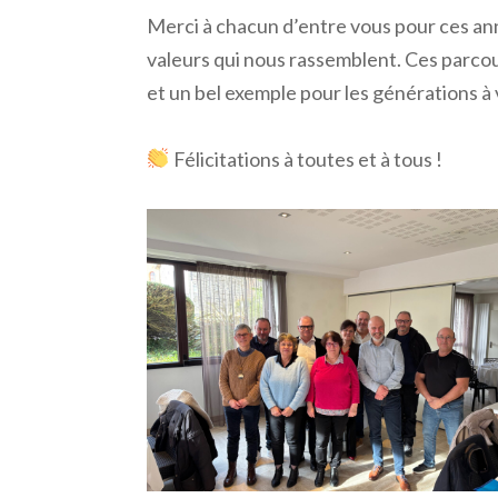
Merci à chacun d’entre vous pour ces anné
valeurs qui nous rassemblent. Ces parcou
et un bel exemple pour les générations à 
Félicitations à toutes et à tous !
Acteur majeur de la messagerie industrielle, affrètement, fret transport
sur l’ensemble du territoire national et européen, logistique de
proximité, stockage, préparation de commandes, distribution dédiée,
location avec chauffeur, adhérent du réseau européen « Palletways »,
solutions sur mesure.