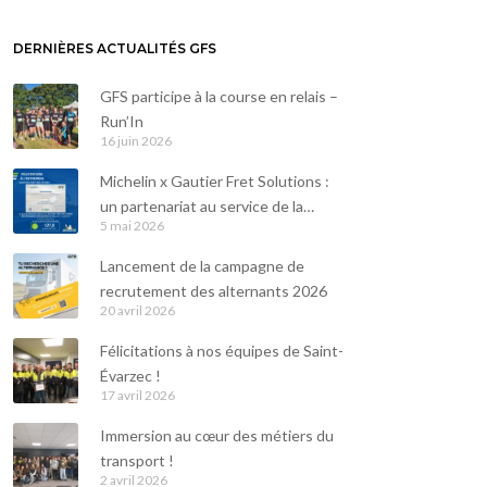
DERNIÈRES ACTUALITÉS GFS
GFS participe à la course en relais –
Run’In
16 juin 2026
Michelin x Gautier Fret Solutions :
un partenariat au service de la
5 mai 2026
durabilité
Lancement de la campagne de
recrutement des alternants 2026
20 avril 2026
Félicitations à nos équipes de Saint-
Évarzec !
17 avril 2026
Immersion au cœur des métiers du
transport !
2 avril 2026