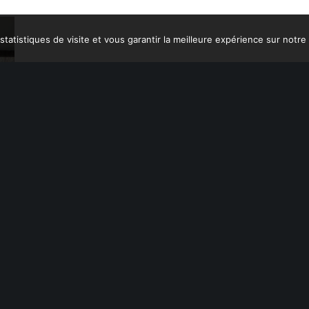
lutions | Réalisation
JM Chemin
|
Mentions légales et politique de confidentialité
|
Co
tatistiques de visite et vous garantir la meilleure expérience sur notre 
POURRIEZ AUSSI AIMER
ggestions ci-dessous