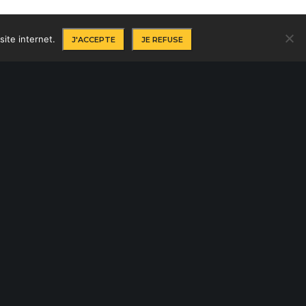
nditions générales de vente
site internet.
J'ACCEPTE
JE REFUSE