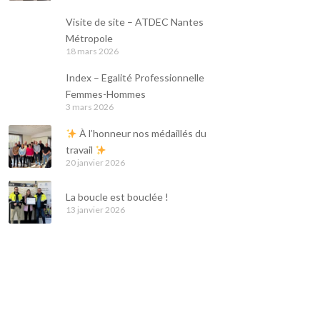
Visite de site – ATDEC Nantes
Métropole
18 mars 2026
Index – Egalité Professionnelle
Femmes-Hommes
3 mars 2026
À l’honneur nos médaillés du
travail
Suivez-nous !
20 janvier 2026
Actualités GFS
La boucle est bouclée !
Facebook
13 janvier 2026
Youtube